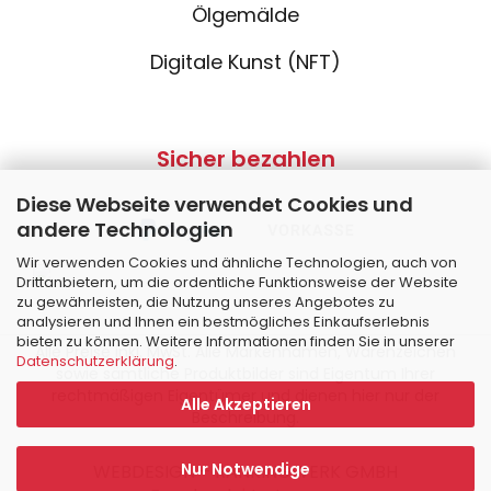
Ölgemälde
Digitale Kunst (NFT)
Sicher bezahlen
Diese Webseite verwendet Cookies und
andere Technologien
Wir verwenden Cookies und ähnliche Technologien, auch von
Drittanbietern, um die ordentliche Funktionsweise der Website
zu gewährleisten, die Nutzung unseres Angebotes zu
analysieren und Ihnen ein bestmögliches Einkaufserlebnis
bieten zu können. Weitere Informationen finden Sie in unserer
Alle Preise inkl. MwSt. Alle Markennamen, Warenzeichen
Datenschutzerklärung
.
sowie sämtliche Produktbilder sind Eigentum Ihrer
rechtmäßigen Eigentümer und dienen hier nur der
Alle Akzeptieren
Beschreibung.
Nur Notwendige
WEBDESIGN – RANKINGWERK GMBH