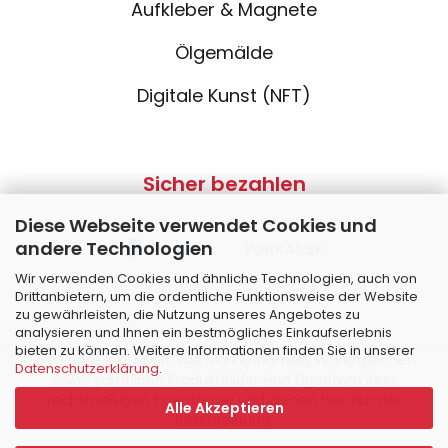
Aufkleber & Magnete
Ölgemälde
Digitale Kunst (NFT)
Sicher bezahlen
Diese Webseite verwendet Cookies und
andere Technologien
Wir verwenden Cookies und ähnliche Technologien, auch von
Drittanbietern, um die ordentliche Funktionsweise der Website
zu gewährleisten, die Nutzung unseres Angebotes zu
analysieren und Ihnen ein bestmögliches Einkaufserlebnis
bieten zu können. Weitere Informationen finden Sie in unserer
Alle Preise inkl. MwSt. Alle Markennamen, Warenzeichen
Datenschutzerklärung
.
sowie sämtliche Produktbilder sind Eigentum Ihrer
rechtmäßigen Eigentümer und dienen hier nur der
Alle Akzeptieren
Beschreibung.