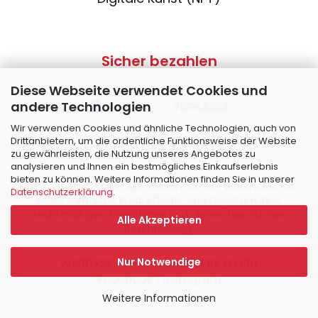
Sicher bezahlen
Diese Webseite verwendet Cookies und
andere Technologien
Wir verwenden Cookies und ähnliche Technologien, auch von
Drittanbietern, um die ordentliche Funktionsweise der Website
zu gewährleisten, die Nutzung unseres Angebotes zu
analysieren und Ihnen ein bestmögliches Einkaufserlebnis
bieten zu können. Weitere Informationen finden Sie in unserer
Alle Preise inkl. MwSt. Alle Markennamen, Warenzeichen
Datenschutzerklärung
.
sowie sämtliche Produktbilder sind Eigentum Ihrer
rechtmäßigen Eigentümer und dienen hier nur der
Alle Akzeptieren
Beschreibung.
Nur Notwendige
WEBDESIGN – RANKINGWERK GMBH
Facebook
|
Instagram
Weitere Informationen