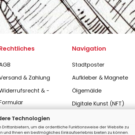
Rechtliches
Navigation
AGB
Stadtposter
Versand & Zahlung
Aufkleber & Magnete
Widerrufsrecht & -
Ölgemälde
Formular
Digitale Kunst (NFT)
dere Technologien
Drittanbietern, um die ordentliche Funktionsweise der Website zu
n und Ihnen ein bestmögliches Einkaufserlebnis bieten zu können.
Alle Preise inkl. MwSt. Alle Markennamen,