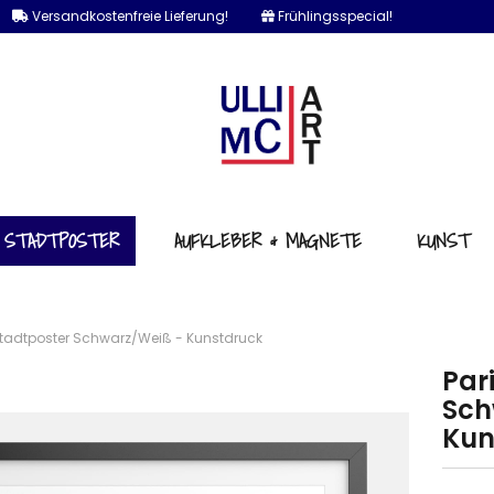
Versandkostenfreie Lieferung!
Frühlingsspecial!
e...
STADTPOSTER
AUFKLEBER & MAGNETE
KUNST
Stadtposter Schwarz/Weiß - Kunstdruck
Par
Sch
Kun