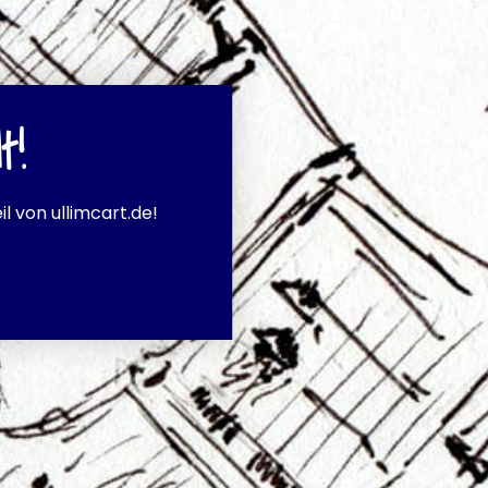
t!
l von ullimcart.de!