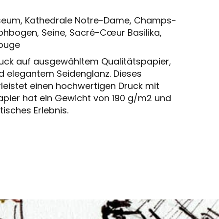
useum, Kathedrale Notre-Dame, Champs-
phbogen, Seine, Sacré-Cœur Basilika,
Rouge
uck auf ausgewähltem Qualitätspapier,
d elegantem Seidenglanz. Dieses
eistet einen hochwertigen Druck mit
apier hat ein Gewicht von 190 g/m2 und
isches Erlebnis.