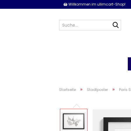
Willkommen im ullimcart-Shop!
Such
»
»
Startseite
Stadtposter
Paris 