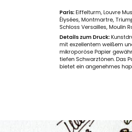
Paris:
Eiffelturm, Louvre M
Élysées, Montmartre, Trium
Schloss Versailles, Moulin 
Details zum Druck:
Kunstdr
mit exzellentem weißem un
mikroporöse Papier gewährl
tiefen Schwarztönen. Das P
bietet ein angenehmes hapt