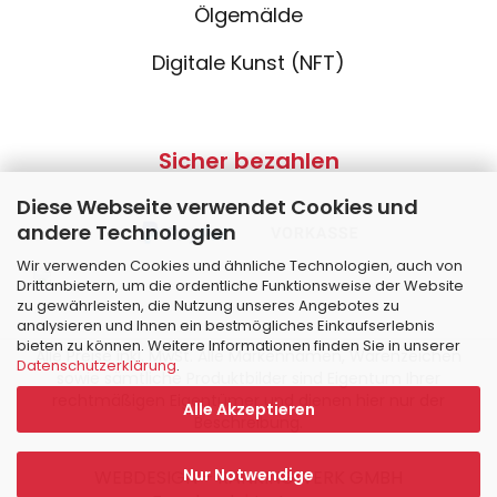
Ölgemälde
Digitale Kunst (NFT)
Sicher bezahlen
Diese Webseite verwendet Cookies und
andere Technologien
Wir verwenden Cookies und ähnliche Technologien, auch von
Drittanbietern, um die ordentliche Funktionsweise der Website
zu gewährleisten, die Nutzung unseres Angebotes zu
analysieren und Ihnen ein bestmögliches Einkaufserlebnis
bieten zu können. Weitere Informationen finden Sie in unserer
Alle Preise inkl. MwSt. Alle Markennamen, Warenzeichen
Datenschutzerklärung
.
sowie sämtliche Produktbilder sind Eigentum Ihrer
rechtmäßigen Eigentümer und dienen hier nur der
Alle Akzeptieren
Beschreibung.
Nur Notwendige
WEBDESIGN – RANKINGWERK GMBH