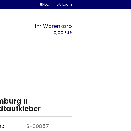
DE
Login
Ihr Warenkorb
0,00 EUR
burg II
dtaufkleber
.:
S-00057