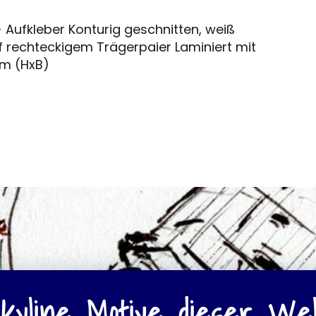
 Aufkleber Konturig geschnitten, weiß
f rechteckigem Trägerpaier Laminiert mit
cm (HxB)
kyline Motive dieser Wel