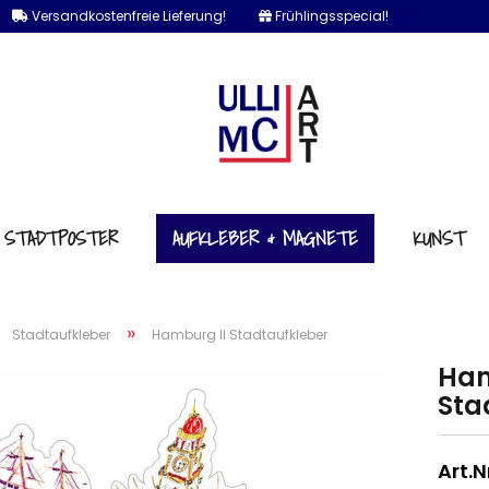
Versandkostenfreie Lieferung!
Frühlingsspecial!
e...
STADTPOSTER
AUFKLEBER & MAGNETE
KUNST
»
»
Stadtaufkleber
Hamburg II Stadtaufkleber
Ham
Sta
Art.Nr