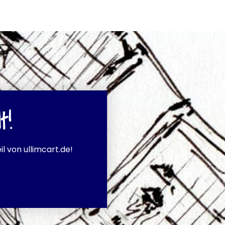
t!
l von ullimcart.de!