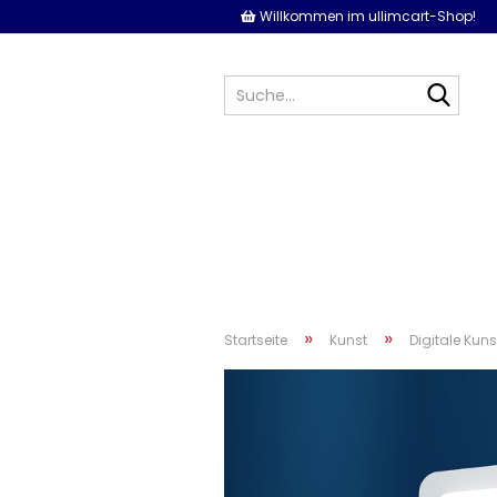
Willkommen im ullimcart-Shop!
Such
»
»
Startseite
Kunst
Digitale Kuns