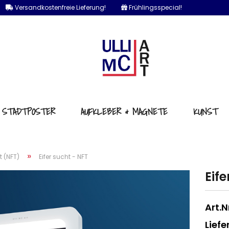
Versandkostenfreie Lieferung!
Frühlingsspecial!
e...
STADTPOSTER
AUFKLEBER & MAGNETE
KUNST
»
t (NFT)
Eifer sucht - NFT
Eife
Art.Nr
Liefer