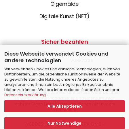
Ölgemälde
Digitale Kunst (NFT)
Sicher bezahlen
Diese Webseite verwendet Cookies und
andere Technologien
Wir verwenden Cookies und ähnliche Technologien, auch von
Drittanbietern, um die ordentliche Funktionsweise der Website
zu gewährleisten, die Nutzung unseres Angebotes zu
analysieren und Ihnen ein bestmögliches Einkaufserlebnis
bieten zu können. Weitere Informationen finden Sie in unserer
Alle Preise inkl. MwSt. Alle Markennamen, Warenzeichen
Datenschutzerklärung
.
sowie sämtliche Produktbilder sind Eigentum Ihrer
rechtmäßigen Eigentümer und dienen hier nur der
Alle Akzeptieren
Beschreibung.
Nur Notwendige
WEBDESIGN – RANKINGWERK GMBH